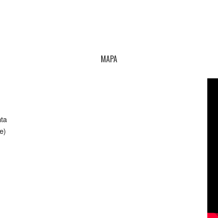
MAPA
nta
e)