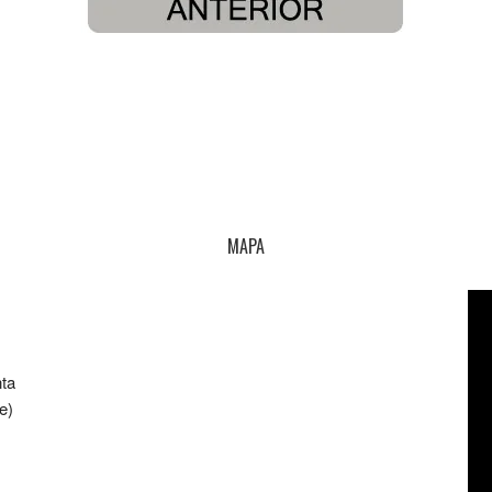
MAPA
nta
e)