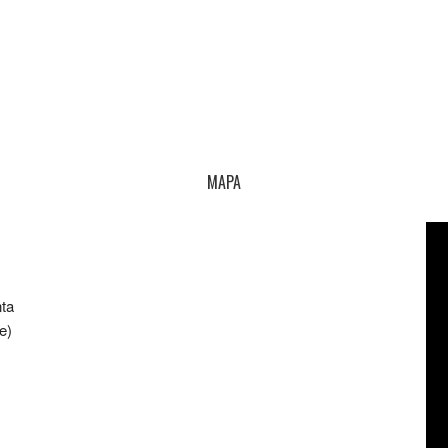
MAPA
nta
e)