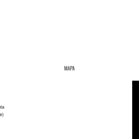
MAPA
nta
e)