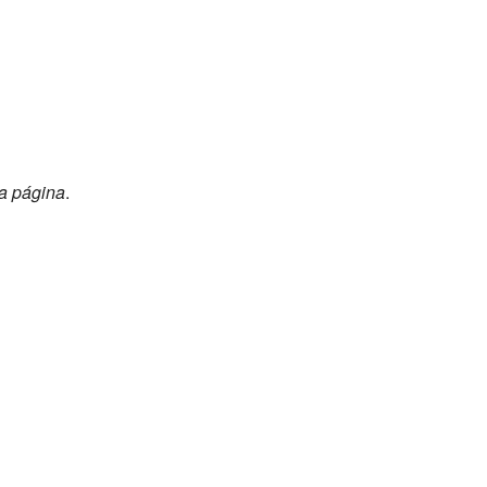
la página
.