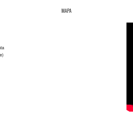
MAPA
nta
e)